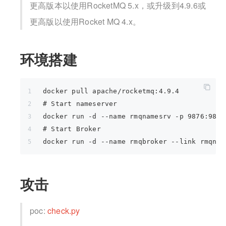
更高版本以使用RocketMQ 5.x，或升级到4.9.6或
更高版以使用Rocket MQ 4.x。
环境搭建
docker pull apache/rocketmq:4.9.4
# Start nameserver
docker run -d --name rmqnamesrv -p 9876:9876
# Start Broker
docker run -d --name rmqbroker --link rmqnam
攻击
poc:
check.py