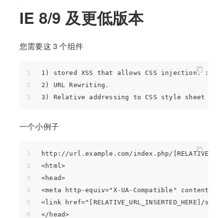
IE 8/9 及更低版本
您需要这 3 个组件
1) stored XSS that allows CSS injection. : {
2) URL Rewriting.
3) Relative addressing to CSS style sheet : 
一个小例子
http://url.example.com/index.php/[RELATIVE_U
<html>
<head>
<meta http-equiv="X-UA-Compatible" content="
<link href="[RELATIVE_URL_INSERTED_HERE]/sty
</head>