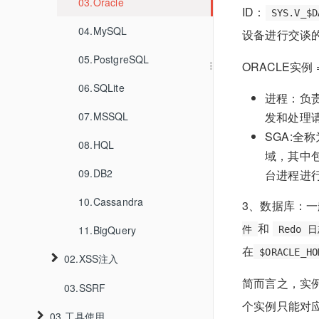
03.Oracle
03.WHOIS-IP反查查询
ID：
SYS.V_$D
04.MySQL
04.google查询
设备进行交谈
05.PostgreSQL
ORACLE实例 
06.SQLite
进程：负责接
07.MSSQL
发和处理
SGA:全
08.HQL
域，其中
09.DB2
台进程进
10.Cassandra
3、数据库：一
和
11.BigQuery
件
Redo 
在
$ORACLE_HO
02.XSS注入
简而言之，实
03.SSRF
01.XSSInAngular
个实例只能对
03.工具使用
02.XSSWithRelativePathOverwrite