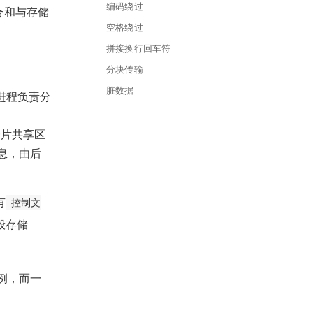
编码绕过
合和与存储
空格绕过
拼接换行回车符
分块传输
脏数据
 进程负责分
一片共享区
息，由后
有
控制文
一般存储
例，而一