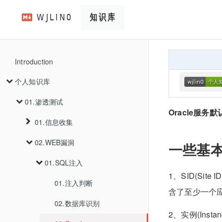
Introduction
个人知识库
01.渗透测试
Oracle服务默
01.信息收集
02.WEB漏洞
01.资产收集
一些基
01.SQL注入
01.主域名收集
1、SID(S
01.注入判断
01.ICP备案查询
含了至少一个
02.数据库识别
02.证书查询
2、实例(Ins