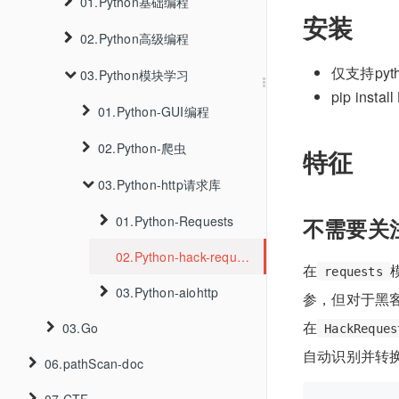
01.GO-CMS代码审计
02.PHP代码审计
03.k3s安装
04.CVE-2022-38352
01.Python基础编程
02.容器逃逸的手法
01.CC1-7
02.XSSWithRelativePathOverwrite
06.免杀
01.某大学渗透测试
03.Oracle
03.WHOIS-IP反查查询
安装
01.CVE-2023-33246
02.URLDNS
01.CC1
03.记录一次对PHAR反序列化的利用
04.Linux提权
02.Python高级编程
04.MySQL
03.k8s下的各种未授权
01.Python-介绍
07.基线检查
02.SpringBoot渗透
01.fscan免杀
04.google查询
02.CVE-2023-33979
仅支持pyth
02.CC2
05.PostgreSQL
01.MSF提权
03.Python模块学习
CVE 2026 31431
02.Python-环境搭建
01.Python-面向对象
01.ApiServer
03.JS还原
02.去特征
pip instal
03.CC3
06.SQLite
02.Etcd
03.Python-中文编码
02.Python-正则表达式
01.Python-GUI编程
06.CC6
07.MSSQL
03.Kubelet
04.Python-基础语法
03.Python-CGI编程
02.Python-爬虫
01.Python-PyQt6
特征
08.HQL
01.开始
05.Python-变量类型
04.Python-MySQL
03.Python-http请求库
01.Python-Beautiful-Soup4
09.DB2
05.Python-网络编程
02.Python-bs4-应用篇
02.PyQt-简介
06.Python-运算符
01.Python-Requests
不需要关
10.Cassandra
06.Python-SMTP
03.PyQt6-日期和时间
02.Python-hack-requests
01.Python-requests库-学习笔记
07.Python-条件语句
在
requests
11.BigQuery
07.Python-多线程
03.Python-aiohttp
04.PyQt6-第一个程序
08.Python-循环语句
参，但对于黑
在
03.Go
01.Python-aiohttp
08.Python-XML解析
05.PyQt6-菜单和工具栏
HackReques
09.Python-While循环语句
自动识别并转
06.pathScan-doc
01.Go基础编程
09.Python-JSON解析
06.PyQt6-布局管理
10.Python-For循环语句