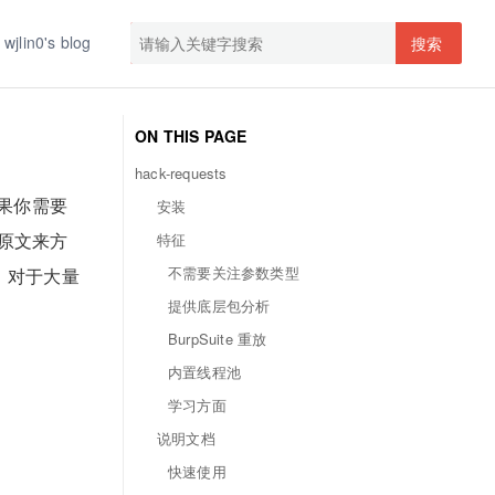
wjlin0's blog
搜索
ON THIS PAGE
hack-requests
如果你需要
安装
包原文来方
特征
不需要关注参数类型
放，对于大量
提供底层包分析
BurpSuite 重放
内置线程池
学习方面
说明文档
快速使用