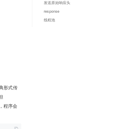
发送原始响应头
response
线程池
字典形式传
但
，程序会