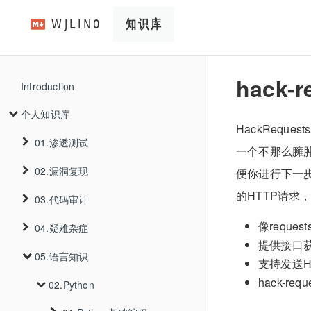
hack-r
Introduction
个人知识库
HackReques
01.渗透测试
一个不那么臃肿
02.漏洞复现
01.信息收集
便你进行下一步
的HTTP请求，
03.代码审计
02.WEB漏洞
01.Thinkphp
01.资产收集
像reque
02.V2board
01.Thinkphp5.0.22远程代码执行
04.疑难杂症
03.工具使用
01.Java
01.SQL注入
01.主域名收集
提供接口
03.Trojanpanel
01.privilege-escalation-1.6
02.PHP
02.Thinkphp6.0.12反序列化
01.基础审计
05.语言知识
04.内网渗透
01.k3s
02.XSS注入
01.PathScan
01.注入判断
01.ICP备案查询
支持发送H
hack-
04.cve
01.TrojanPanel未授权添加用户
03.Go
01.PHP代码审计基础知识
02.oss-put
02.ysoserial利用链
01.Traefik资源跨命名空间调用
01.JAVA反序列化漏洞
03.Thinkphpv6.0.13多语言Rce
05.渗透手法
02.Python
03.SSRF
02.kubernetes
02.数据库识别
01.XSSInAngular
02.证书查询
2023