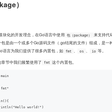
kage）
模块化的开发理念，在Go语言中使用
来支持代
包（package）
包是由一个或多个Go源码文件（.go结尾的文件）组成，是一
Go语言为我们提供了很多内置包，如
、
、
等。
fmt
os
io
的章节中我们频繁使用了
这个内置包。
fmt
 main
"fmt"
in(){
rintln("Hello world!")