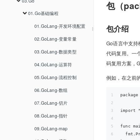
01.GO-CMS代码审计
02.PHP代码审计
03.Go
03.k3s安装
04.CVE-2022-38352
01.Python基础编程
02.容器逃逸的手法
01.CC1-7
02.XSSWithRelativePathOverwrite
06.免杀
01.某大学渗透测试
03.Oracle
03.WHOIS-IP反查查询
包（pac
01.CVE-2023-33246
01.Go基础编程
02.URLDNS
01.CC1
03.记录一次对PHAR反序列化的利用
04.Linux提权
02.Python高级编程
04.MySQL
03.k8s下的各种未授权
01.Python-介绍
07.基线检查
02.SpringBoot渗透
01.fscan免杀
04.google查询
02.CVE-2023-33979
02.CC2
05.PostgreSQL
01.GoLang-开发环境配置
01.MSF提权
03.Python模块学习
CVE 2026 31431
02.Python-环境搭建
01.Python-面向对象
01.ApiServer
包介绍
03.JS还原
02.去特征
03.CC3
06.SQLite
02.GoLang-变量常量
02.Etcd
03.Python-中文编码
02.Python-正则表达式
01.Python-GUI编程
Go语言中支持
06.CC6
07.MSSQL
03.Kubelet
03.GoLang-数据类型
04.Python-基础语法
03.Python-CGI编程
02.Python-爬虫
01.Python-PyQt6
代码复用。一个
码复用方案，
08.HQL
04.GoLang-运算符
01.开始
05.Python-变量类型
04.Python-MySQL
03.Python-http请求库
01.Python-Beautiful-Soup4
09.DB2
05.Python-网络编程
05.GoLang-流程控制
02.Python-bs4-应用篇
02.PyQt-简介
例如，在之前
06.Python-运算符
01.Python-Requests
10.Cassandra
06.Python-SMTP
06.GoLang-数组
03.PyQt6-日期和时间
02.Python-hack-requests
01.Python-requests库-学习笔记
07.Python-条件语句
package
11.BigQuery
07.Python-多线程
03.Python-aiohttp
07.GoLang-切片
04.PyQt6-第一个程序
08.Python-循环语句
import 
01.Python-aiohttp
08.Python-XML解析
08.GoLang-指针
05.PyQt6-菜单和工具栏
09.Python-While循环语句
func ma
09.Python-JSON解析
09.GoLang-map
06.PyQt6-布局管理
10.Python-For循环语句
  fmt.P