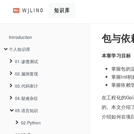
包与依
Introduction
个人知识库
本章学习目标
01.渗透测试
掌握包的
02.漏洞复现
01.信息收集
掌握ini
掌握依赖管
03.代码审计
02.WEB漏洞
01.Thinkphp
01.资产收集
在工程化的Go
02.V2board
01.Thinkphp5.0.22远程代码执行
04.疑难杂症
03.工具使用
01.Java
01.SQL注入
01.主域名收集
的。本文介绍
03.Trojanpanel
01.privilege-escalation-1.6
02.PHP
02.Thinkphp6.0.12反序列化
01.基础审计
05.语言知识
04.内网渗透
01.k3s
02.XSS注入
01.PathScan
01.注入判断
01.ICP备案查询
介绍如何在项目中
04.cve
01.TrojanPanel未授权添加用户
03.Go
01.PHP代码审计基础知识
02.oss-put
02.ysoserial利用链
01.Traefik资源跨命名空间调用
01.JAVA反序列化漏洞
03.Thinkphpv6.0.13多语言Rce
05.渗透手法
02.Python
03.SSRF
02.kubernetes
02.数据库识别
01.XSSInAngular
02.证书查询
2023