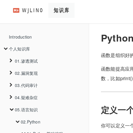
Pytho
Introduction
个人知识库
函数是组织好
01.渗透测试
函数能提高应用
02.漏洞复现
01.信息收集
数，比如pri
03.代码审计
02.WEB漏洞
01.Thinkphp
01.资产收集
02.V2board
01.Thinkphp5.0.22远程代码执行
04.疑难杂症
03.工具使用
01.Java
01.SQL注入
01.主域名收集
定义一
03.Trojanpanel
01.privilege-escalation-1.6
02.PHP
02.Thinkphp6.0.12反序列化
01.基础审计
05.语言知识
04.内网渗透
01.k3s
02.XSS注入
01.PathScan
01.注入判断
01.ICP备案查询
04.cve
01.TrojanPanel未授权添加用户
03.Go
01.PHP代码审计基础知识
02.oss-put
02.ysoserial利用链
01.Traefik资源跨命名空间调用
01.JAVA反序列化漏洞
03.Thinkphpv6.0.13多语言Rce
05.渗透手法
02.Python
03.SSRF
02.kubernetes
02.数据库识别
01.XSSInAngular
02.证书查询
你可以定义一
2023