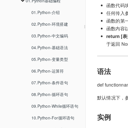
01.GO-CMS代码审计
02.PHP代码审计
03.k3s安装
04.CVE-2022-38352
01.Python基础编程
02.容器逃逸的手法
01.CC1-7
02.XSSWithRelativePathOverwrite
06.免杀
01.某大学渗透测试
03.Oracle
03.WHOIS-IP反查查询
函数代码
01.CVE-2023-33246
02.URLDNS
01.CC1
03.记录一次对PHAR反序列化的利用
04.Linux提权
04.MySQL
03.k8s下的各种未授权
01.Python-介绍
07.基线检查
02.SpringBoot渗透
01.fscan免杀
04.google查询
任何传入
函数的第
02.CVE-2023-33979
02.CC2
05.PostgreSQL
01.MSF提权
CVE 2026 31431
02.Python-环境搭建
01.ApiServer
03.JS还原
02.去特征
函数内容
03.CC3
06.SQLite
02.Etcd
03.Python-中文编码
return [
于返回 No
06.CC6
07.MSSQL
03.Kubelet
04.Python-基础语法
08.HQL
05.Python-变量类型
语法
09.DB2
06.Python-运算符
10.Cassandra
07.Python-条件语句
def functionn
11.BigQuery
08.Python-循环语句
默认情况下，
09.Python-While循环语句
实例
10.Python-For循环语句