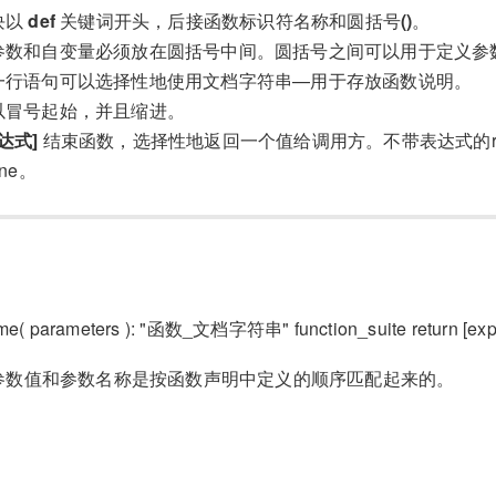
块以
def
关键词开头，后接函数标识符名称和圆括号
()
。
参数和自变量必须放在圆括号中间。圆括号之间可以用于定义参
一行语句可以选择性地使用文档字符串—用于存放函数说明。
以冒号起始，并且缩进。
表达式]
结束函数，选择性地返回一个值给调用方。不带表达式的ret
ne。
ame( parameters ): "函数_文档字符串" function_suite return [exp
参数值和参数名称是按函数声明中定义的顺序匹配起来的。