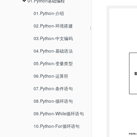
01.GO-CMS代码审计
02.PHP代码审计
03.k3s安装
04.CVE-2022-38352
01.Python基础编程
02.容器逃逸的手法
01.CC1-7
02.XSSWithRelativePathOverwrite
06.免杀
01.某大学渗透测试
03.Oracle
03.WHOIS-IP反查查询
01.CVE-2023-33246
02.URLDNS
01.CC1
03.记录一次对PHAR反序列化的利用
04.Linux提权
04.MySQL
03.k8s下的各种未授权
01.Python-介绍
07.基线检查
02.SpringBoot渗透
01.fscan免杀
04.google查询
02.CVE-2023-33979
02.CC2
05.PostgreSQL
01.MSF提权
CVE 2026 31431
02.Python-环境搭建
01.ApiServer
03.JS还原
02.去特征
03.CC3
06.SQLite
02.Etcd
03.Python-中文编码
06.CC6
07.MSSQL
03.Kubelet
04.Python-基础语法
08.HQL
05.Python-变量类型
09.DB2
06.Python-运算符
10.Cassandra
07.Python-条件语句
11.BigQuery
08.Python-循环语句
09.Python-While循环语句
10.Python-For循环语句