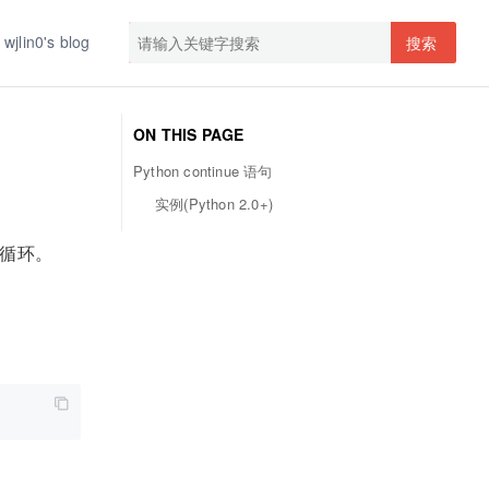
wjlin0's blog
搜索
ON THIS PAGE
Python continue 语句
实例(Python 2.0+)
轮循环。