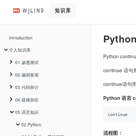
Pytho
Introduction
个人知识库
Python co
01.渗透测试
continue
02.漏洞复现
01.信息收集
continue语句
03.代码审计
02.WEB漏洞
01.Thinkphp
01.资产收集
Python 语言
02.V2board
01.Thinkphp5.0.22远程代码执行
04.疑难杂症
03.工具使用
01.Java
01.SQL注入
01.主域名收集
03.Trojanpanel
01.privilege-escalation-1.6
02.PHP
02.Thinkphp6.0.12反序列化
01.基础审计
05.语言知识
04.内网渗透
01.k3s
02.XSS注入
01.PathScan
01.注入判断
01.ICP备案查询
04.cve
01.TrojanPanel未授权添加用户
03.Go
01.PHP代码审计基础知识
02.oss-put
02.ysoserial利用链
01.Traefik资源跨命名空间调用
01.JAVA反序列化漏洞
03.Thinkphpv6.0.13多语言Rce
05.渗透手法
02.Python
03.SSRF
02.kubernetes
02.数据库识别
01.XSSInAngular
02.证书查询
流程图：
2023