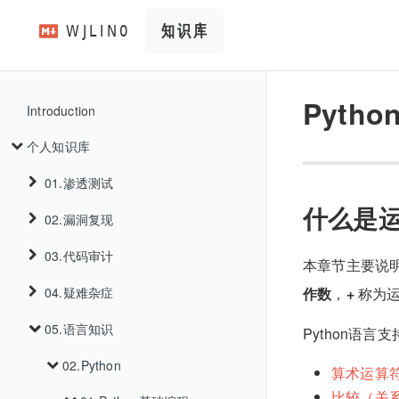
Pyth
Introduction
个人知识库
01.渗透测试
什么是
02.漏洞复现
01.信息收集
03.代码审计
02.WEB漏洞
01.Thinkphp
01.资产收集
本章节主要说明
02.V2board
01.Thinkphp5.0.22远程代码执行
作数
，
+
称为
04.疑难杂症
03.工具使用
01.Java
01.SQL注入
01.主域名收集
03.Trojanpanel
01.privilege-escalation-1.6
02.PHP
02.Thinkphp6.0.12反序列化
01.基础审计
05.语言知识
04.内网渗透
01.k3s
02.XSS注入
01.PathScan
01.注入判断
01.ICP备案查询
Python语言
04.cve
01.TrojanPanel未授权添加用户
03.Go
01.PHP代码审计基础知识
02.oss-put
02.ysoserial利用链
01.Traefik资源跨命名空间调用
01.JAVA反序列化漏洞
03.Thinkphpv6.0.13多语言Rce
05.渗透手法
02.Python
03.SSRF
02.kubernetes
02.数据库识别
01.XSSInAngular
02.证书查询
算术运算
比较（关
2023