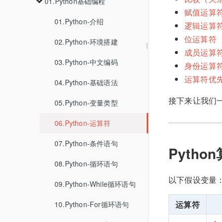
01.GO-CMS代码审计
02.PHP代码审计
03.k3s安装
04.CVE-2022-38352
01.Python基础编程
02.容器逃逸的手法
01.CC1-7
02.XSSWithRelativePathOverwrite
06.免杀
01.某大学渗透测试
03.Oracle
03.WHOIS-IP反查查询
赋值运算
01.CVE-2023-33246
02.URLDNS
01.CC1
03.记录一次对PHAR反序列化的利用
04.Linux提权
04.MySQL
03.k8s下的各种未授权
01.Python-介绍
07.基线检查
02.SpringBoot渗透
01.fscan免杀
04.google查询
逻辑运算
位运算符
02.CVE-2023-33979
02.CC2
05.PostgreSQL
01.MSF提权
CVE 2026 31431
02.Python-环境搭建
01.ApiServer
03.JS还原
02.去特征
成员运算
03.CC3
06.SQLite
02.Etcd
03.Python-中文编码
身份运算
运算符优
06.CC6
07.MSSQL
03.Kubelet
04.Python-基础语法
接下来让我们一
08.HQL
05.Python-变量类型
09.DB2
06.Python-运算符
10.Cassandra
07.Python-条件语句
Pytho
11.BigQuery
08.Python-循环语句
以下假设变量
09.Python-While循环语句
运算符
10.Python-For循环语句