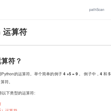
pathScan
on 运算符
运算符？
Python的运算符。举个简单的例子
4 +5 = 9
。 例子中，
4
和
5
运算符。
支持以下类型的运算符:
符
系）运算符