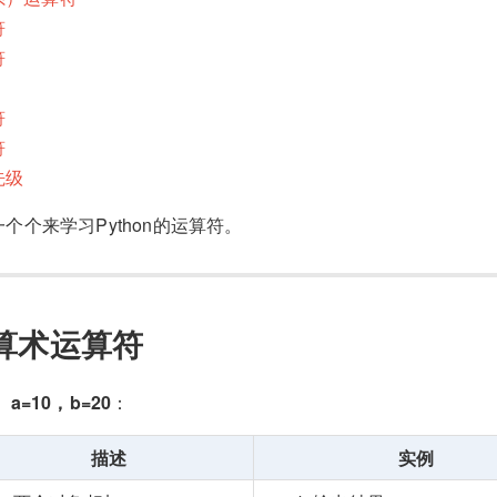
符
符
符
符
先级
个个来学习Python的运算符。
n算术运算符
：
a=10，b=20
：
描述
实例