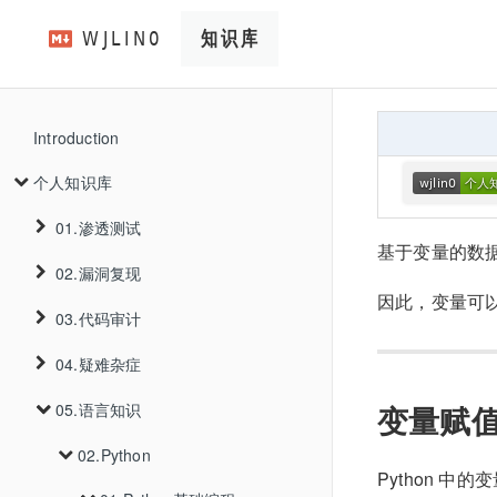
Introduction
个人知识库
01.渗透测试
基于变量的数
02.漏洞复现
01.信息收集
因此，变量可
03.代码审计
02.WEB漏洞
01.Thinkphp
01.资产收集
02.V2board
01.Thinkphp5.0.22远程代码执行
04.疑难杂症
03.工具使用
01.Java
01.SQL注入
01.主域名收集
03.Trojanpanel
01.privilege-escalation-1.6
02.PHP
02.Thinkphp6.0.12反序列化
01.基础审计
变量赋
05.语言知识
04.内网渗透
01.k3s
02.XSS注入
01.PathScan
01.注入判断
01.ICP备案查询
04.cve
01.TrojanPanel未授权添加用户
03.Go
01.PHP代码审计基础知识
02.oss-put
02.ysoserial利用链
01.Traefik资源跨命名空间调用
01.JAVA反序列化漏洞
03.Thinkphpv6.0.13多语言Rce
05.渗透手法
02.Python
03.SSRF
02.kubernetes
02.数据库识别
01.XSSInAngular
02.证书查询
Python 中
2023