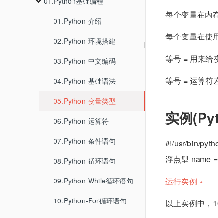
01.GO-CMS代码审计
02.PHP代码审计
03.k3s安装
04.CVE-2022-38352
01.Python基础编程
02.容器逃逸的手法
01.CC1-7
02.XSSWithRelativePathOverwrite
06.免杀
01.某大学渗透测试
03.Oracle
03.WHOIS-IP反查查询
每个变量在内
01.CVE-2023-33246
02.URLDNS
01.CC1
03.记录一次对PHAR反序列化的利用
04.Linux提权
04.MySQL
03.k8s下的各种未授权
01.Python-介绍
07.基线检查
02.SpringBoot渗透
01.fscan免杀
04.google查询
每个变量在使
02.CVE-2023-33979
02.CC2
05.PostgreSQL
01.MSF提权
CVE 2026 31431
02.Python-环境搭建
01.ApiServer
03.JS还原
02.去特征
等号
=
用来给
03.CC3
06.SQLite
02.Etcd
03.Python-中文编码
06.CC6
07.MSSQL
03.Kubelet
等号
=
运算符
04.Python-基础语法
08.HQL
05.Python-变量类型
实例(Pyt
09.DB2
06.Python-运算符
10.Cassandra
07.Python-条件语句
#!/usr/bin/pyth
11.BigQuery
浮点型 name = "J
08.Python-循环语句
运行实例 »
09.Python-While循环语句
10.Python-For循环语句
以上实例中，100