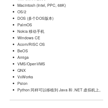
Macintosh (Intel, PPC, 68K)
OS/2
DOS (多个DOS版本)
PalmOS
Nokia 移动手机
Windows CE
Acorn/RISC OS
BeOS
Amiga
VMS/OpenVMS
QNX
VxWorks
Psion
Python 同样可以移植到 Java 和 .NET 虚拟机上。