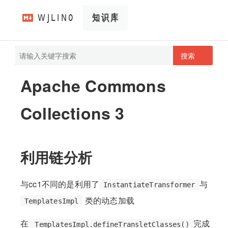
搜索
pathScan
wjlin0's blog
Apache Commons
Collections 3
利用链分析
与cc1不同的是利用了
与
InstantiateTransformer
类的动态加载
TemplatesImpl
在
完成
TemplatesImpl.defineTransletClasses()